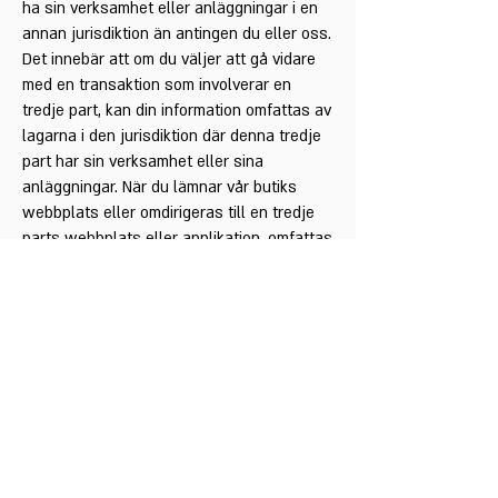
ha sin verksamhet eller anläggningar i en
annan jurisdiktion än antingen du eller oss.
Det innebär att om du väljer att gå vidare
med en transaktion som involverar en
tredje part, kan din information omfattas av
lagarna i den jurisdiktion där denna tredje
part har sin verksamhet eller sina
anläggningar. När du lämnar vår butiks
webbplats eller omdirigeras till en tredje
parts webbplats eller applikation, omfattas
du inte längre av denna Integritetspolicy
eller Användarvillkor för vår webbplats.
8.8 LÄNKAR
När du klickar på länkar i vår butik, kan de
leda dig bort från vår webbplats. Vi är inte
ansvariga för integritetspolicys på andra
webbplatser och uppmanar dig att läsa
dessa webbplatsers integritetspolicys.