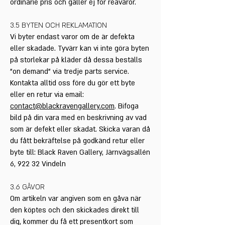
ordinarie pris och gäller ej för reavaror.
3.5 BYTEN OCH REKLAMATION
Vi byter endast varor om de är defekta
eller skadade. Tyvärr kan vi inte göra byten
på storlekar på kläder då dessa beställs
”on demand” via tredje parts service.
Kontakta alltid oss före du gör ett byte
eller en retur via email:
contact@blackravengallery.com
. Bifoga
bild på din vara med en beskrivning av vad
som är defekt eller skadat. Skicka varan då
du fått bekräftelse på godkänd retur eller
byte till: Black Raven Gallery, Järnvägsallén
6, 922 32 Vindeln
3.6 GÅVOR
Om artikeln var angiven som en gåva när
den köptes och den skickades direkt till
dig, kommer du få ett presentkort som