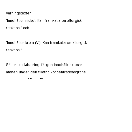
Varningstexter
”Innehåller nickel. Kan framkalla en allergisk
reaktion.” och
”Innehåller krom (VI). Kan framkalla en allergisk
reaktion.”
Gäller om tatueringsfärgen innehåller dessa
ämnen under den tillåtna koncentrationsgräns
som anges i tillägg 13.
Previous
Next