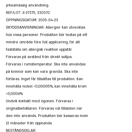
yrkesmässig användning.
REF/LOT: JI-27275, 22037C
ÖPPNINGSDATUM:
2025-04-23
SKYDDSANVISNINGAR: Allergier kan utvecklas
hos vissa personer. Produkten bör testas på ett
mindre område före full applicering, för att
fastställa om allergisk reaktion uppstår.
Förvaras på avstånd från direkt solljus.
Förvaras i rumstemperatur. Ska inte användas
på kvinnor som kan vara gravida. Ska inte
förtäras. Inget får tillsättas till produkten. Kan
innehålla nickel <0,00005%, kan innehålla krom
<0,0006%
Undvik kontakt med ögonen. Förvaras i
originalbehållaren. Förvaras väl tillsluten när
den inte används. Produkten bör kasseras inom
12 månader från öppnande
BESTÅNDSDELAR: